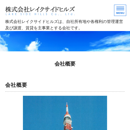
事業用地や各施設用地の管
株式会社レイクサイドヒルズは、自社所有地や各権利の管理運営
及び譲渡、賃貸を主事業とする会社です。
ホーム
売土地情報
ご購入の流れ
会社概要
会社概要
会社概要
お問い合わせ